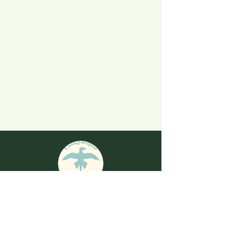
演化之聲信箱
changyuraptor.dinosaur@gmail.com