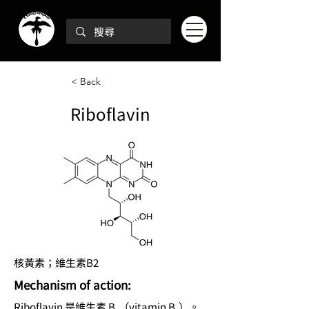
< Back
Riboflavin
核黃素；維生素B2
Mechanism of action:
Riboflavin 是維生素 B₂（vitamin B₂）。