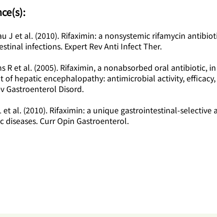
nce(s):
au J et al. (2010). Rifaximin: a nonsystemic rifamycin antibioti
estinal infections. Expert Rev Anti Infect Ther.
ms R et al. (2005). Rifaximin, a nonabsorbed oral antibiotic, in
 of hepatic encephalopathy: antimicrobial activity, efficacy
ev Gastroenterol Disord.
 et al. (2010). Rifaximin: a unique gastrointestinal-selective 
ic diseases. Curr Opin Gastroenterol.