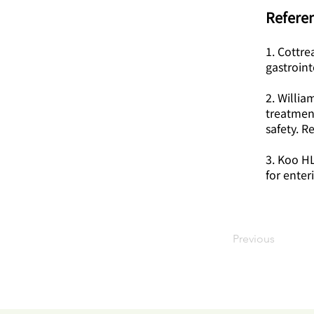
​Refere
1. Cottre
gastroint
2. Willia
treatment
safety. R
3. Koo HL
for enter
Previous