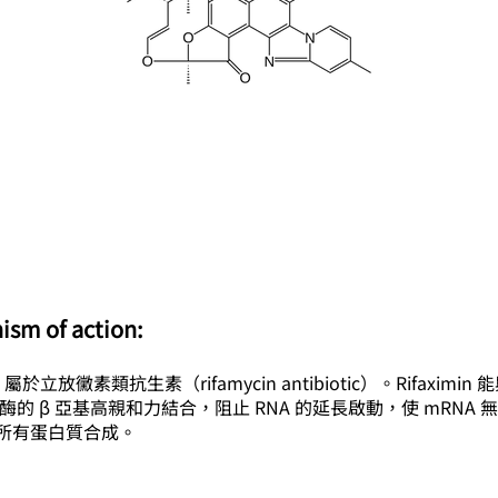
ism of action:
min 屬於立放黴素類抗生素（rifamycin antibiotic）。Rifaximi
合酶的 β 亞基高親和力結合，阻止 RNA 的延長啟動，使 mRNA 
所有蛋白質合成。