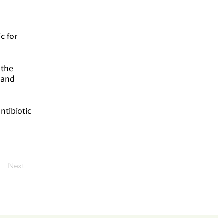
c for
 the
, and
antibiotic
Next