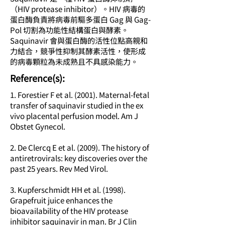
（HIV protease inhibitor）。HIV 病毒的
蛋白酶負責將病毒前驅多蛋白 Gag 與 Gag-
Pol 切割為功能性結構蛋白與酵素。
Saquinavir 會與蛋白酶的活性位點高親和
力結合，競爭性抑制其酵素活性，使形成
的病毒顆粒為未成熟且不具感染能力。
​Reference(s):
1. Forestier F et al. (2001). Maternal-fetal
transfer of saquinavir studied in the ex
vivo placental perfusion model. Am J
Obstet Gynecol.
2. De Clercq E et al. (2009). The history of
antiretrovirals: key discoveries over the
past 25 years. Rev Med Virol.
3. Kupferschmidt HH et al. (1998).
Grapefruit juice enhances the
bioavailability of the HIV protease
inhibitor saquinavir in man. Br J Clin