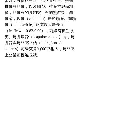
軀幹部分保存有限，包括寰椎弓、數個
椎骨與肋骨，以及胸帶。椎骨神經棘粗
糙，肋骨有的具鉤突，有的無鉤突。鎖
骨窄，匙骨（cleithrum）長於鎖骨。間鎖
骨（interclavicle）略寬度大於長度
（Icll/Iclw = 0.82-0.90），前緣有梳齒狀
突。肩胛喙骨（scapulocoracoid）高，肩
胛骨與肩臼窩上凸（supraglenoid 
buttress）前緣夾角約90°或稍大，肩臼窩
上凸呈前後延長狀。