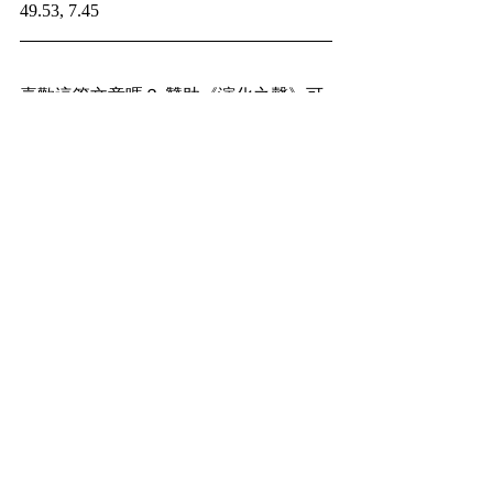
49.53, 7.45
喜歡這篇文章嗎？ 贊助《演化之聲》可
以讓我們持續生產更多有趣的生物文章
贊助連結
水也佑
兩棲類
古生物資料庫