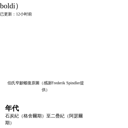
boldi）
已更新：
12小时前
伯氏窄顱螈復原圖（感謝Frederik Spindler提
供）
年代
石炭紀（格舍爾期）至二疊紀（阿瑟爾
期）