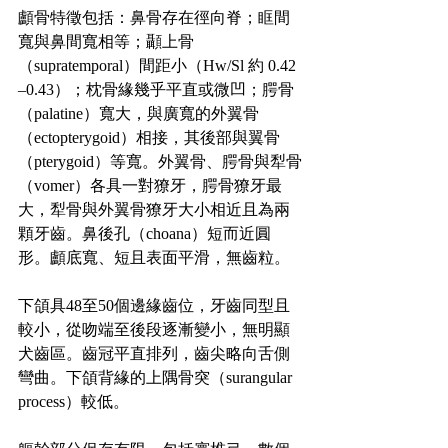
顱骨特徵包括：鼻骨存在徑向脊；眶間
寬與鼻間寬相等；顳上骨
（supratemporal）間距小（Hw/Sl 約 0.42
–0.43）；枕骨緣幾乎平直或微凹；腭骨
（palatine）寬大，與廣寬的外翼骨
（ectopterygoid）相接，其後部與翼骨
（pterygoid）等寬。外翼骨、腭骨與犁骨
（vomer）各具一對獠牙，腭骨獠牙最
大，犁骨與外翼骨獠牙大小相近且為兩
顆牙齒。鼻後孔（choana）短而近圓
形。顱底寬、短且表面平滑，無齒粒。
下頜具48至50個邊緣齒位，牙齒同型且
較小，從吻端至後段逐漸變小，無明顯
犬齒區。齒冠平直排列，齒尖略向舌側
彎曲。下頜背緣的上隅骨突（surangular 
process）較低。