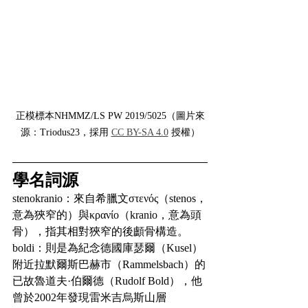
正模標本NHMMZ/LS PW 2019/5025（圖片來
源：Triodus23，採用 
CC BY-SA 4.0
 授權）
學名詞源
stenokranio：來自希臘文στενός（stenos，
意為狹窄的）與κρανίο（kranio，意為頭
骨），指其相對狹窄的後顱骨構造。
boldi：則是為紀念德國庫瑟爾（Kusel）
附近拉默爾斯巴赫市（Rammelsbach）的
已故魯道夫·伯爾德（Rudolf Bold），他
曾於2002年發現雷米吉烏斯山層