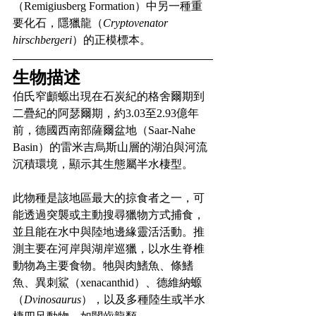
（Remigiusberg Formation）中另一種重
要化石，隱獵龍（
Cryptovenator 
hirschbergeri
）的正模標本。
生物描述
伯氏窄顱螈出現在石炭紀的格舍爾期到
二疊紀的阿瑟爾期，約3.03至2.93億年
前，德國西南部薩爾盆地（Saar-Nahe 
Basin）的雷米吉烏斯山層的湖泊與河流
沉積環境，顯示其生態屬半水棲型。
此物種是該地區最大的掠食者之一，可
能透過突襲或主動搜尋獵物方式捕食，
並且能在水中與陸地邊緣靈活活動。推
測主要在河岸與湖岸巡獵，以水生脊椎
動物為主要食物。牠與肉鰭魚、條鰭
魚、異刺鯊（xenacanthid）、德維納螈
（
Dvinosaurus
），以及多種陸生或半水