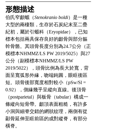
形態描述
伯氏窄顱螈（
Stenokranio boldi
）是一種
大型的兩棲類，生存於石炭紀末至二疊
紀初，屬於引螈科（Eryopidae），已知
標本包括兩具保存良好的顱骨與部分軀
幹骨骼。其頭骨長度分別為24.7公分（正
模標本NHMMZ/LS PW 2019/5025）與27
公分（副模標本NHMMZ/LS PW 
2019/5022），頭骨比例為長大於寬，背
面呈寬弧形外緣，吻端鈍圓，眼眶後區
短。頭骨後部寬度相對較小（pSw/Sl = 
0.92），側緣幾乎呈縱向直線。後頂骨
（postparietal）與板骨（tabular）構成一
條縱向短骨帶。顱頂表面粗糙，有許多
小洞與細脊交錯的網狀紋理，兩側有從
顳骨延伸至眶前區的成對縱脊，有部分
橫脊。