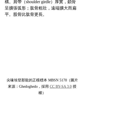
構。肩帶（shoulder girdle）厚實，鎖骨
呈擴張弧形；肱骨粗壯，遠端擴大而扁
平。股骨比肱骨更長。
尖喙埃登那龍的正模標本 MBSN 5170（圖片
來源：Ghedoghedo，採用 
CC BY-SA 3.0
 授
權）