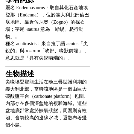
屬名 Endennasaurus：取自其化石產地埃
登那（Endenna），位於義大利北部倫巴
底地區、靠近佐尼奧（Zogno）的採石
場；字尾 -saurus 意為「蜥蜴、爬行動
物」。
種名 acutirostris：來自拉丁語 acutus「尖
銳的」與 rostrum「吻部、喙狀前端」，
意思就是「具有尖銳吻端的」。
生物描述
尖喙埃登那龍生活在晚三疊世諾利期的
義大利北部，當時該地區是一個由巨大
碳酸鹽平台（carbonate platform）包圍、
內部存在多個深盆地的複雜海域。這些
盆地底部常處於缺氧狀態，周圍則有較
淺、含氧較高的邊緣水域，還散布著幾
個小島。