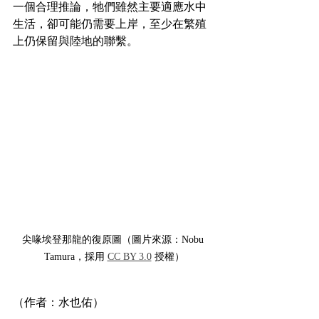
一個合理推論，牠們雖然主要適應水中
生活，卻可能仍需要上岸，至少在繁殖
上仍保留與陸地的聯繫。
尖喙埃登那龍的復原圖（圖片來源：Nobu 
Tamura，採用 
CC BY 3.0
 授權）
（作者：水也佑）