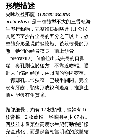
形態描述
尖喙埃登那龍（
Endennasaurus 
acutirostris
）是一種體型不大的三疊紀海
生爬行動物，完整體長約略達 1.1 公尺，
其尾巴至少占全長的五分之三以上，故
整體身形呈現前軀較短、後段較長的形
態。牠們的頭骨狹長，前上頜骨
（premaxilla）向前拉出成尖長的口鼻
端，鼻孔則位於後方，不靠近吻端。眼
眶大而偏向頭頂，兩眼間的額區狹窄。
上顳顬孔非常狹窄，已幾乎關閉。完全
沒有牙齒，顎緣形成銳利邊緣，推測生
前可能覆有角質喙。
頸部細長，約有 12 枚頸椎；軀幹有 16 
枚背椎、2 枚薦椎，尾椎則至少 67 枚。
四肢並未像某些高度水生爬行動物那樣
完全鰭化，而是保留相當明確的肢體結