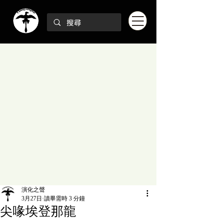
演化之聲
3月27日
讀畢需時 3 分鐘
尖喙埃登那龍