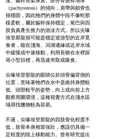
達、軀幹骨架厚實、部分骨骼有增厚
（pachyostosis）的傾向，肩帶與鎖骨也
很穩固，因此牠們的身體中段不像蛇那
樣柔軟，屬於軀幹保持穩定，尾巴與四
肢負責產生推力的游泳方式。所以尖喙
埃登那龍很可能是穩定巡游型的近岸覓
食者，能在淺海、潟湖邊緣或近岸水域
中緩慢或中速移動，利用長吻在水裡探
尋小型目標，再迅速夾取或吸食。
尖喙埃登那龍的眼睛位於頭骨偏背側的
位置，意味著牠們在水中是維持身體較
低、頭部較平的姿勢，向上或向前上方
觀察周圍環境，這種視覺方式在淺水區
域尋找獵物較為容易。
不過，尖喙埃登那龍的四肢骨化程度不
低，肢骨本身相當強壯，應該仍具備一
定程度的陸上移動能力。曾有研究提出