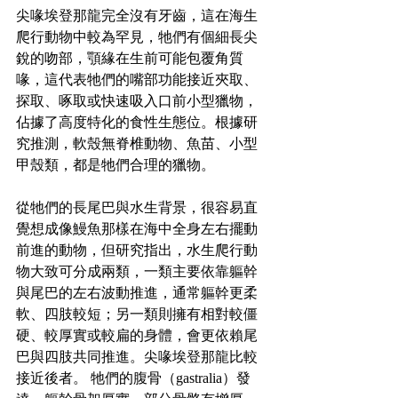
尖喙埃登那龍完全沒有牙齒，這在海生
爬行動物中較為罕見，牠們有個細長尖
銳的吻部，顎緣在生前可能包覆角質
喙，這代表牠們的嘴部功能接近夾取、
探取、啄取或快速吸入口前小型獵物，
佔據了高度特化的食性生態位。根據研
究推測，軟殼無脊椎動物、魚苗、小型
甲殼類，都是牠們合理的獵物。
從牠們的長尾巴與水生背景，很容易直
覺想成像鰻魚那樣在海中全身左右擺動
前進的動物，但研究指出，水生爬行動
物大致可分成兩類，一類主要依靠軀幹
與尾巴的左右波動推進，通常軀幹更柔
軟、四肢較短；另一類則擁有相對較僵
硬、較厚實或較扁的身體，會更依賴尾
巴與四肢共同推進。尖喙埃登那龍比較
接近後者。 牠們的腹骨（gastralia）發