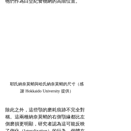
牠們作為白堊紀食物網的高階位置。
耶氏納奈莫蛸與哈氏納奈莫蛸的尺寸（感
謝 Hokkaido University 提供）
除此之外，這些顎的磨耗痕跡不完全對
稱。這兩種納奈莫蛸的右側顎緣都比左
側磨損更明顯，研究者認為這可能反映
了側化（lateralization）的行為，個體在