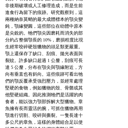
非後期破壞或人工修理造成，而是生前
進食行為留下的痕跡。研究觀察到，這
兩種納奈莫蛸的最大成體標本的顎尖變
鈍，顎緣變圓，這些部位在幼體中原本
是尖銳的。牠們顎尖因磨耗而消失的部
分約占整個顎長的 10%，磨損程度比現
生經常咬碎硬殼獵物的頭足類更嚴重。
顎上還保存了缺口、刮痕、拋光表面與
裂紋。許多缺口超過 1 公釐，刮痕可長
達 5 公釐，分布在顎尖與顎緣附近，方
向有垂直也有斜向。這些痕跡可看出牠
們的顎反覆承受強烈壓力，並經常處理
堅硬的食物，例如獵物的殼、骨骼或其
他堅硬組織。因此推測牠們是活躍的肉
食者，能以強力顎部拆解大型獵物。章
魚擁有長而靈活的腕，可抓住獵物再用
顎進行切割、咬碎與撕裂。一隻長達十
多公尺的章魚，這樣的身體組合足以使