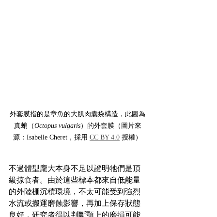
外套膜指的是章魚的大肌肉囊袋構造，此圖為
真蛸（
Octopus vulgaris
）的外套膜（圖片來
源：Isabelle Cheret，採用 
CC BY 4.0
 授權）
不過體型龐大本身不足以證明牠們是頂
級掠食者。由於這些標本都來自低能量
的外陸棚沉積環境，不太可能受到強烈
水流或搬運磨蝕影響，再加上保存狀態
良好，研究者得以判斷顎上的磨損可能