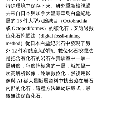
特殊環境中保存下來。研究重新檢視過
去來自日本與加拿大溫哥華島白堊紀地
層的 15 件大型八腕總目（Octobrachia 
或 Octopodiformes）的顎化石，又透過數
位化石挖掘法（digital fossil-mining 
method）從日本白堊紀岩石中發現了另
外 12 件有鰭章魚的顎。數位化石挖掘法
是把含有化石的岩石在實驗室中一層一
層研磨，每磨掉極薄的一層，就拍攝一
次高解析影像，逐層數位化，然後用影
像與 AI 從大量斷層資料中找出藏在岩石
內部的化石，這種方法屬於破壞式，最
後無法保留化石。