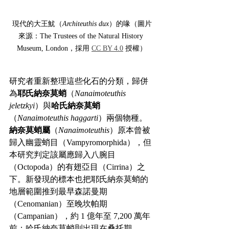
現代的大王魷（
Architeuthis dux
）的喙（圖片
來源：The Trustees of the Natural History 
Museum, London，採用 
CC BY 4.0
 授權）
研究者重新整理這些化石的分類，歸併
為
耶氏納奈莫蛸
（
Nanaimoteuthis 
jeletzkyi
）與
哈氏納奈莫蛸
（
Nanaimoteuthis haggarti
）兩個物種。
納奈莫蛸屬
（
Nanaimoteuthis
）原本曾被
歸入幽靈蛸目（Vampyromorphida），但
本研究判定該屬應歸入八腕目
（Octopoda）的有翅亞目（Cirrina）之
下。新發現的標本也把耶氏納奈莫蛸的
地層範圍推到最早森諾曼期
（Cenomanian）至晚坎帕期
（Campanian），約 1 億年至 7,200 萬年
前；哈氏納奈莫蛸則出現在桑托期