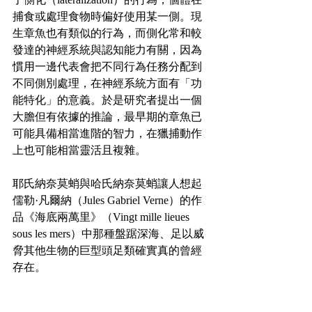
捕食或處理食物時偏好使用某一側。現
生章魚也有類似的行為，而側化常和較
發達的神經系統與認知能力有關，因為
慣用一邊代表會把不同行為任務分配到
不同側別處理，在神經系統方面有「功
能特化」的意義。於是研究者提出一個
大膽但有依據的推論，最早期的章魚已
可能具備相當進階的智力，在獵捕動作
上也可能相當靈活且複雜。
耶氏納奈莫蛸與哈氏納奈莫蛸讓人想起
儒勒·凡爾納（Jules Gabriel Verne）的作
品《海底兩萬里》（Vingt mille lieues 
sous les mers）中那種盤踞深海、足以威
脅其他生物的巨型頭足類確實真的曾經
存在。