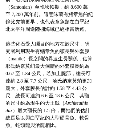
（Santonian）至晚坎帕期，約 8,600 萬
至 7,200 萬年前。這意味著有鰭章魚的紀
錄比先前更早，也代表章魚類在白堊紀
北太平洋周邊陸棚海域已經相當活躍。
這些化石受人矚目的地方在於尺寸，研
究者利用現生有鰭章魚的顎長與外套膜
（mantle）長之間的異速生長關係，估算
耶氏納奈莫蛸最大個體的外套膜長約為 
0.67 至 1.84 公尺，若加上腕部，總長可
達約 2.8 至 7.7 公尺。哈氏納奈莫蛸更加
龐大，外套膜長估計約 1.58 至 4.43 公
尺，總長可達約 6.6 至 18.6 公尺，其顎
的尺寸約為現生的大王魷（
Architeuthis 
dux
）最大顎長的 1.5 倍，而牠們的估計
總長足以與白堊紀的大型硬骨魚、軟骨
魚、蛇頸龍與滄龍相比。