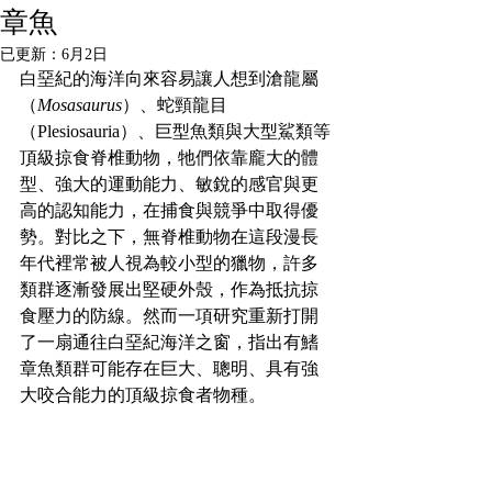
章魚
已更新：
6月2日
白堊紀的海洋向來容易讓人想到滄龍屬
（
Mosasaurus
）、蛇頸龍目
（Plesiosauria）、巨型魚類與大型鯊類等
頂級掠食脊椎動物，牠們依靠龐大的體
型、強大的運動能力、敏銳的感官與更
高的認知能力，在捕食與競爭中取得優
勢。對比之下，無脊椎動物在這段漫長
年代裡常被人視為較小型的獵物，許多
類群逐漸發展出堅硬外殼，作為抵抗掠
食壓力的防線。然而一項研究重新打開
了一扇通往白堊紀海洋之窗，指出有鰭
章魚類群可能存在巨大、聰明、具有強
大咬合能力的頂級掠食者物種。