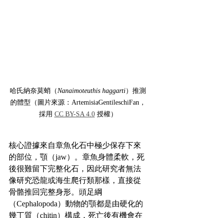
哈氏納奈莫蛸（
Nanaimoteuthis haggarti
）推測
的體型（圖片來源：ArtemisiaGentileschiFan，
採用 
CC BY-SA 4.0
 授權）
核心證據來自章魚化石中極少保存下來
的部位，顎（jaw）。章魚身體柔軟，死
後很難留下完整化石，因此研究者無法
像研究恐龍或海生爬行類那樣，直接從
骨骼推回完整身形。頭足綱
（Cephalopoda）動物的顎都是由硬化的
幾丁質（chitin）構成，死亡後有機會在