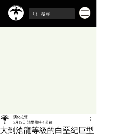
演化之聲
5月19日
讀畢需時 4 分鐘
大到滄龍等級的白堊紀巨型